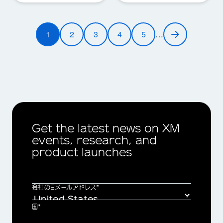
ペ
1
2
3
4
5
…
ー
Current
ペ
ペ
ペ
ペ
Next
ジ
page
ー
ー
ー
ー
page
送
ジ
ジ
ジ
ジ
り
Get the latest news on XM
events, research, and
product launches
会社のEメールアドレス*
国*