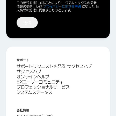
Privacy
この情報を提供することにより、 クアルトリクスの最新
Optin
情報の受信、及び
プライバシーに関する声明
に従った 個
人情報の処理に同意するものとします。
送信
サポート
サポートリクエストを発券 サクセスハブ
サクセスハブ
オンラインヘルプ
EXユーザーコミュニティ
プロフェッショナルサービス
システムステータス
会社情報