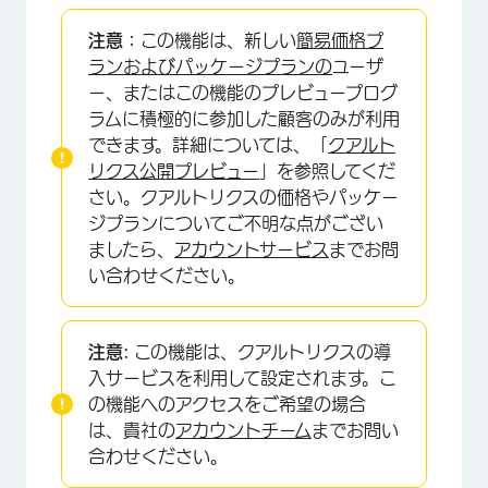
エクスペリエンスエージェントについて
注意：
この機能は、新しい
簡易価格プ
エージェントスタジオ
ランおよびパッケージプランの
ユーザ
ー、またはこの機能のプレビュープログ
アンケートエクスペリエンスエージェント
ラムに積極的に参加した顧客のみが利用
チケットエクスペリエンスエージェント
できます。詳細については、「
クアルト
リクス公開プレビュー
」を参照してくだ
さい。クアルトリクスの価格やパッケー
ジプランについてご不明な点がござい
ましたら、
アカウントサービス
までお問
い合わせください。
注意:
この機能は、クアルトリクスの導
入サービスを利用して設定されます。こ
の機能へのアクセスをご希望の場合
は、貴社の
アカウントチーム
までお問い
合わせください。