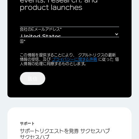
product launches
会社のEメールアドレス*
国*
Privacy
この情報を提供することにより、 クアルトリクスの最新
Optin
情報の受信、及び
プライバシーに関する声明
に従った 個
人情報の処理に同意するものとします。
送信
サポート
サポートリクエストを発券 サクセスハブ
サクセスハブ