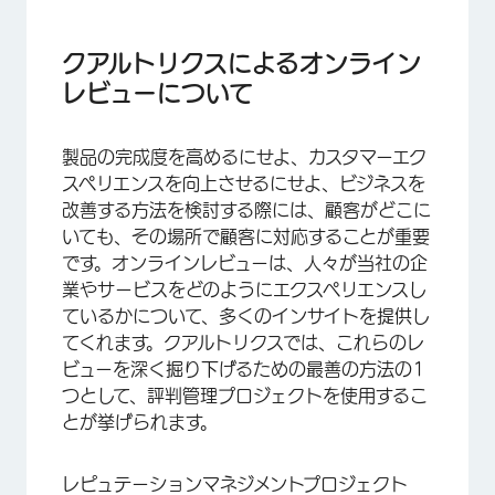
クアルトリクスによるオンラインレビューについ
て
クアルトリクスによるオンライン
レピュテーションマネジメントプロジェクトの作
レビューについて
成
貴社のビジネスレビュー vs. 競合レビュー
製品の完成度を高めるにせよ、カスタマーエク
スペリエンスを向上させるにせよ、ビジネスを
ビジネスレビューを連携させる方法
改善する方法を検討する際には、顧客がどこに
オンラインレビューへのアクション喚起
いても、その場所で顧客に対応することが重要
です。オンラインレビューは、人々が当社の企
オンラインレビューのダッシュボード作成
業やサービスをどのようにエクスペリエンスし
レピュテーションマネジメントプロジェクトの名
ているかについて、多くのインサイトを提供し
前の変更と削除
てくれます。クアルトリクスでは、これらのレ
ビューを深く掘り下げるための最善の方法の1
レピュテーションマネジメントプロジェクトの共
つとして、評判管理プロジェクトを使用するこ
有
とが挙げられます。
レピュテーションマネジメントプロジェクト