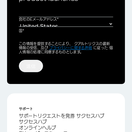
×
会社のEメールアドレス*
国*
Privacy
この情報を提供することにより、 クアルトリクスの最新
Optin
情報の受信、及び
プライバシーに関する声明
に従った 個
人情報の処理に同意するものとします。
送信
サポート
サポートリクエストを発券 サクセスハブ
サクセスハブ
オンラインヘルプ