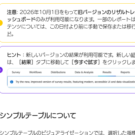
シンプルテーブルについて
注意
: 2026年10月1日をもって
旧バージョンのリザルトレ
カスタマイゼーションオプション
ッシュボード
のみが利用可能になります。一部のレポート
テンツについては、この日付より前に手動で保存または移
互換性のないフィールド
ド
。
FAQs
ヒント：
新しいバージョンの結果が利用可能です。新しい
は、
［結果］
タブに移動して
［今すぐ試す］
をクリックし
シンプルテーブルについて
シンプルテーブルのビジュアライゼーションでは、選択した指標