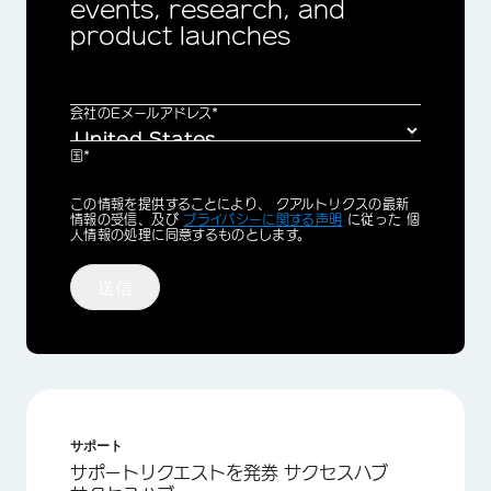
events, research, and
product launches
会社のEメールアドレス*
国*
Privacy
この情報を提供することにより、 クアルトリクスの最新
Optin
情報の受信、及び
プライバシーに関する声明
に従った 個
人情報の処理に同意するものとします。
送信
サポート
サポートリクエストを発券 サクセスハブ