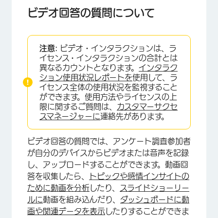
ビデオ回答の質問を有効にする
ビデオ回答の質問について
音声のみの録音
録画時間の制限
注意:
ビデオ・インタラクションは、ラ
イセンス・インタラクションの合計とは
回答者のエクスペリエンス
異なるカウントとなります。
インタラク
ション使用状況レポートを
使用して、ラ
キーボードショートカット
イセンス全体の使用状況を監視すること
ができます。使用方法やライセンスの上
FAQs
限に関するご質問は、
カスタマーサクセ
スマネージャーに
連絡先があります。
ビデオ回答の質問では、アンケート調査参加者
が自分のデバイスからビデオまたは音声を記録
し、アップロードすることができます。動画回
答を収集したら、
トピックや感情インサイトの
ために動画を分析
したり、
スライドショーリー
ルに
動画を組み込んだり、
ダッシュボードに動
画や関連データを表示
したりすることができま