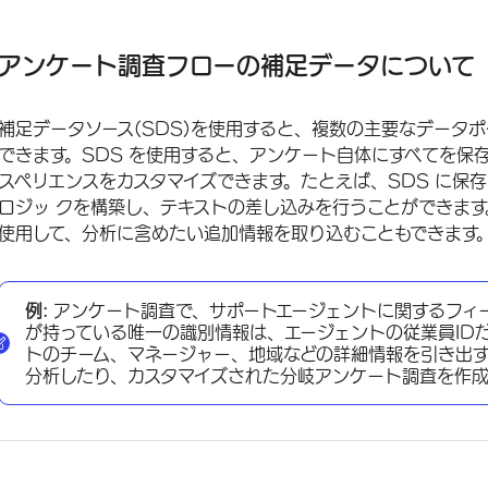
アンケート調査フローの補足データについて
アンケートフローに補足データ要素を追加する
アンケート調査フローの補足データについて
埋め込みデータの追加
補足データソース(SDS)を使用すると、複数の主要なデータ
分岐ロジックでの補足データの使用
できます。SDS を使用すると、アンケート自体にすべてを保
補足データソースの編集
スペリエンスをカスタマイズできます。たとえば、SDS に保
ロジッ クを構築し、テキストの差し込みを行うことができます
この機能が対応するプロジェクトの種類
使用して、分析に含めたい追加情報を取り込むこともできます
FAQs
例:
アンケート調査で、サポートエージェントに関するフィ
が持っている唯一の識別情報は、エージェントの従業員IDだ
トのチーム、マネージャー、地域などの詳細情報を引き出
分析したり、カスタマイズされた分岐アンケート調査を作成