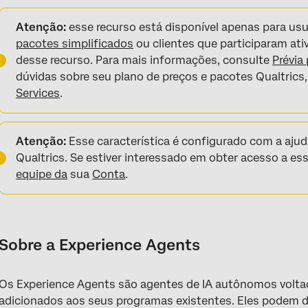
Sobre a Experience Agents
Atenção:
esse recurso está disponível apenas para us
Estúdio do agente
pacotes simplificados
ou clientes que participaram at
desse recurso. Para mais informações, consulte
Prévia
Agente de experiência em Pesquisa
dúvidas sobre seu plano de preços e pacotes Qualtric
Agente de experiência de ingressos
Services
.
Atenção:
Esse característica é configurado com a aju
Qualtrics. Se estiver interessado em obter acesso a ess
equipe da
sua
Conta
.
Sobre a Experience Agents
Os Experience Agents são agentes de IA autônomos voltad
adicionados aos seus programas existentes. Eles podem de