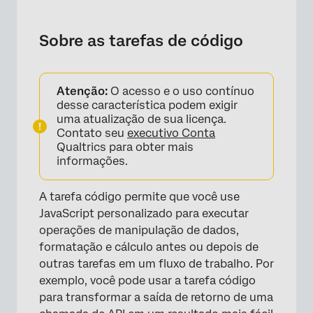
Sobre as tarefas de código
Configuração de tarefas de código
Sobre as tarefas de código
Limites de execução de JavaScript
Práticas Recomendadas
Atenção:
O acesso e o uso contínuo
desse característica podem exigir
Exemplo: Uso de uma Tarefa de código com
uma atualização de sua licença.
uma Tarefa de serviço da Web
Contato seu
executivo Conta
Qualtrics para obter mais
Perguntas frequentes
informações.
A tarefa código permite que você use
JavaScript personalizado para executar
operações de manipulação de dados,
formatação e cálculo antes ou depois de
outras tarefas em um fluxo de trabalho. Por
exemplo, você pode usar a tarefa código
para transformar a saída de retorno de uma