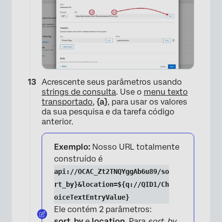
×
Acrescente seus parâmetros usando
strings de consulta
. Use o
menu texto
transportado
,
{a}
, para usar os valores
da sua pesquisa e da tarefa código
anterior.
Exemplo:
Nosso URL totalmente
construído é
api://OCAC_Zt2TNQYggAb6u89/so
rt_by}&location=${q://QID1/Ch
×
oiceTextEntryValue}
Ele contém 2 parâmetros:
sort_by
e
location
. Para
sort_by
,