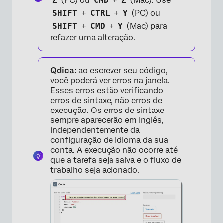
Z
(PC) ou
CMD
+
Z
(Mac). Use
SHIFT
+
CTRL
+
Y
(PC) ou
SHIFT
+
CMD
+
Y
(Mac) para
refazer uma alteração.
×
Qdica:
ao escrever seu código,
você poderá ver erros na janela.
Esses erros estão verificando
erros de sintaxe, não erros de
execução. Os erros de sintaxe
sempre aparecerão em inglês,
independentemente da
configuração de idioma da sua
conta. A execução não ocorre até
que a tarefa seja salva e o fluxo de
×
trabalho seja acionado.