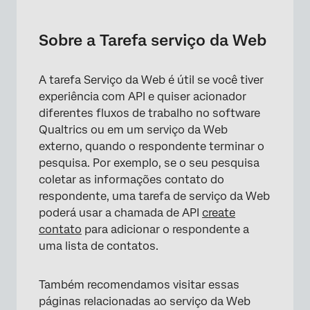
Sobre a Tarefa serviço da Web
Configuração de uma Tarefa de serviço da
Sobre a Tarefa serviço da Web
Web
Uso do assistente de IA para configuração de
A tarefa Serviço da Web é útil se você tiver
Tarefa
experiência com API e quiser acionador
diferentes fluxos de trabalho no software
Adição de credenciais de autorização
Qualtrics ou em um serviço da Web
Adição de um cabeçalho para solicitações
externo, quando o respondente terminar o
API do Qualtrics
pesquisa. Por exemplo, se o seu pesquisa
coletar as informações contato do
TLS mútuo
respondente, uma tarefa de serviço da Web
poderá usar a chamada de API
Uso de comandos Curl
create
contato
para adicionar o respondente a
Perguntas frequentes
uma lista de contatos.
Também recomendamos visitar essas
páginas relacionadas ao serviço da Web