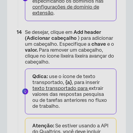
especificando os domínios nas
configurações de domínio de
extensão
.
Se desejar, clique em
Add header
(Adicionar cabeçalho
) para adicionar
um cabeçalho. Especifique a
chave
e o
valor.
Para remover um cabeçalho,
clique no ícone lixeira lixeira avançar do
cabeçalho.
Qdica:
use o ícone de texto
transportado,
{a}
, para inserir
×
texto transportado para
extrair
valores das respostas pesquisa
ou de tarefas anteriores no fluxo
de trabalho.
Atenção:
Se estiver usando a API
do Qualtrics, você deve incluir