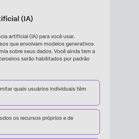
zação
ficial (IA)
a artificial (IA) para você usar.
rsos que envolvam modelos generativos
omia sobre seus dados. Você ainda tem a
terceiros serão habilitados por padrão
mitar quais usuários individuais têm
todos os recursos próprios e de