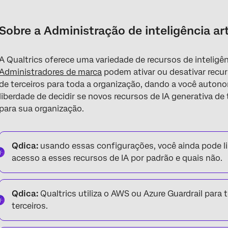
Sobre a Administração de inteligência artificial (IA)
Como alterar as configurações de IA de terceiros da sua organi
Sobre a Administração de inteligência arti
Lista de recursos de IA generativa de terceiros
A Qualtrics oferece uma variedade de recursos de inteligênci
Lista de recursos de IA geradora de primeira parte
Administradores de marca
podem ativar ou desativar recu
Lista de recursos de IA e ML não generativos de terceiros
de terceiros para toda a organização, dando a você auton
liberdade de decidir se novos recursos de IA generativa de 
Lista de extensões de terceiros
para sua organização.
Perguntas frequentes
Qdica:
usando essas configurações, você ainda pode li
acesso a esses recursos de IA por padrão e quais não.
Qdica:
Qualtrics utiliza o AWS ou Azure Guardrail para 
terceiros.