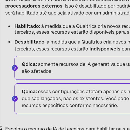
processadores externos
. Isso é desabilitado por padr
será habilitado até que seja ativado por um administrad
Habilitado
: à medida que a Qualtrics cria novos r
terceiros, esses recursos estarão disponíveis para 
Desabilitado
: à medida que a Qualtrics cria novos
terceiros, esses recursos estarão
indisponíveis
para
Qdica:
somente recursos de IA generativa que u
são afetados.
Qdica:
essas configurações afetam apenas os n
que são lançados, não os existentes. Você pode h
recursos específicos conforme necessário.
Escolha o recurso de IA de terceiros para habilitar na s