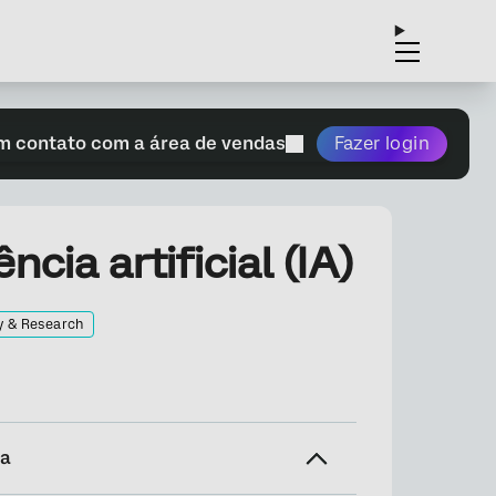
m contato com a área de vendas
Fazer login
cia artificial (IA)
y & Research
na