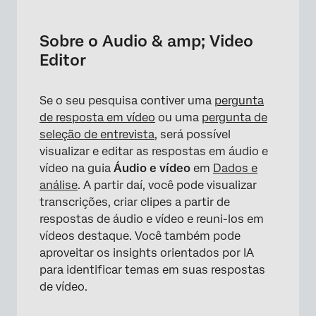
Sobre o Audio & amp; Video Editor
Navegação na Biblioteca áudio e vídeo
Sobre o Audio & amp; Video
Editor
Visualização de uma única resposta de vídeo
Filtragem de Respostas
Se o seu pesquisa contiver uma
pergunta
Transcrição do vídeo & Sentimento
de resposta em vídeo
ou uma
pergunta de
seleção de entrevista
, será possível
Capítulos
visualizar e editar as respostas em áudio e
Notas da entrevista
vídeo na guia
Áudio e vídeo
em
Dados e
análise
. A partir daí, você pode visualizar
Recomendações de tópicos de vídeo
transcrições, criar clipes a partir de
Uso de resumos automatizados
respostas de áudio e vídeo e reuni-los em
vídeos destaque. Você também pode
Criação de um videoclipe
aproveitar os insights orientados por IA
para identificar temas em suas respostas
Idiomas disponíveis para análise
de vídeo.
Criação de um vídeo de Destaque