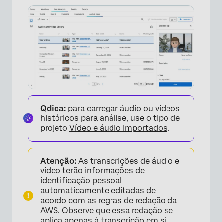
Compartilhamento e publicação de um
Destaque Reel
Respostas de vídeo na seção de dados
Geração de links de vídeo
Qdica:
para carregar áudio ou vídeos
históricos para análise, use o tipo de
projeto
Vídeo e áudio importados
.
Atenção:
As transcrições de áudio e
vídeo terão informações de
identificação pessoal
automaticamente editadas de
acordo com
as regras de redação da
AWS
. Observe que essa redação se
aplica apenas à transcrição em si,