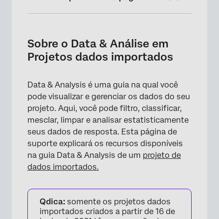
Sobre o Data & Análise em Projetos dados
importados
Sobre o Data & Análise em
Reimportando dados
Projetos dados importados
Importação de novos dados
Data & Analysis é uma guia na qual você
Solução de problemas de importação
pode visualizar e gerenciar os dados do seu
Edição de campos
projeto. Aqui, você pode filtro, classificar,
mesclar, limpar e analisar estatisticamente
Exportação de dados
seus dados de resposta. Esta página de
Recodificação de um campo
suporte explicará os recursos disponíveis
na guia Data & Analysis de um
projeto de
Outros recursos na seção de dados
dados importados.
Outros recursos em Data & Analysis
Qdica:
somente os projetos dados
importados criados a partir de 16 de