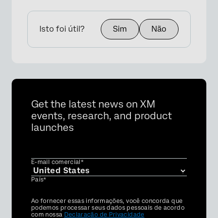
Isto foi útil?
Sim
Não
Get the latest news on XM
events, research, and product
launches
E-mail comercial*
País*
Privacy
Ao fornecer essas informações, você concorda que
Optin
podemos processar seus dados pessoais de acordo
com nossa
Declaração de Privacidade