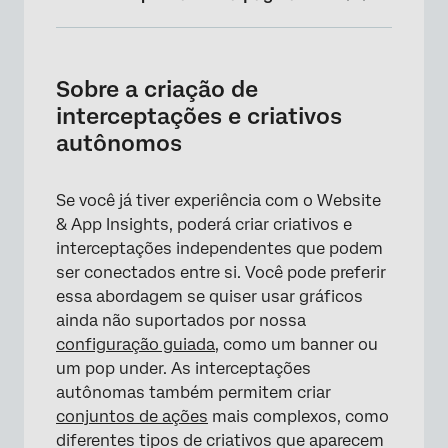
Sobre a criação de interceptações e criativos
autônomos
Sobre a criação de
Compatibilidade de Característica
interceptações e criativos
autônomos
Criando criativos autônomos
Como fazer interceptações autônomas
Se você já tiver experiência com o Website
Criação de insights sobre sites e aplicativos,
& App Insights, poderá criar criativos e
peça por peça
interceptações independentes que podem
ser conectados entre si. Você pode preferir
essa abordagem se quiser usar gráficos
ainda não suportados por nossa
configuração guiada
, como um banner ou
um pop under. As interceptações
autônomas também permitem criar
conjuntos de ações
mais complexos, como
diferentes tipos de criativos que aparecem