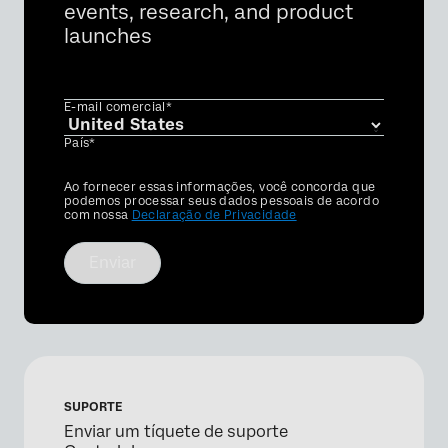
events, research, and product
launches
E-mail comercial*
País*
Privacy
Ao fornecer essas informações, você concorda que
Optin
podemos processar seus dados pessoais de acordo
com nossa
Declaração de Privacidade
Enviar
SUPORTE
Enviar um tíquete de suporte