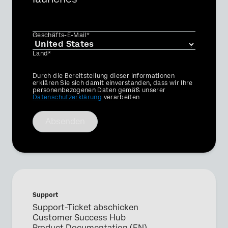
Geschäfts-E-Mail*
Land*
Privacy
Durch die Bereitstellung dieser Informationen
Optin
erklären Sie sich damit einverstanden, dass wir Ihre
personenbezogenen Daten gemäß unserer
Datenschutzerklärung
verarbeiten
Absenden
Support
Support-Ticket abschicken
Customer Success Hub
Product Documentation (EN)