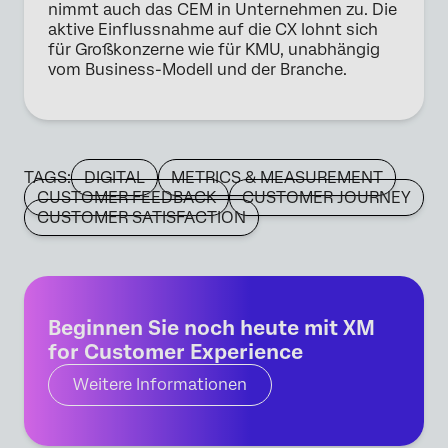
nimmt auch das CEM in Unternehmen zu. Die
aktive Einflussnahme auf die CX lohnt sich
für Großkonzerne wie für KMU, unabhängig
vom Business-Modell und der Branche.
TAGS:
DIGITAL
METRICS & MEASUREMENT
CUSTOMER FEEDBACK
CUSTOMER JOURNEY
CUSTOMER SATISFACTION
Beginnen Sie noch heute mit XM
for Customer Experience
Weitere Informationen