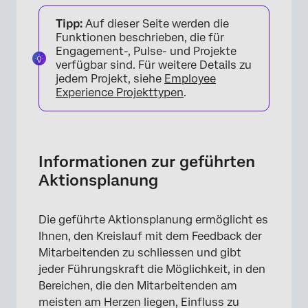
Informationen zur geführten Aktionsplanung
Tipp:
Auf dieser Seite werden die
Aktionsplanung aktivieren
Funktionen beschrieben, die für
Engagement-, Pulse- und Projekte
Anleitung zum Anpassen des Aktionsplans
verfügbar sind. Für weitere Details zu
jedem Projekt, siehe
Employee
Geführte Aktionsplanung übersetzen
Experience Projekttypen
.
FAQs
Informationen zur geführten
Aktionsplanung
Die geführte Aktionsplanung ermöglicht es
Ihnen, den Kreislauf mit dem Feedback der
Mitarbeitenden zu schliessen und gibt
jeder Führungskraft die Möglichkeit, in den
Bereichen, die den Mitarbeitenden am
meisten am Herzen liegen, Einfluss zu