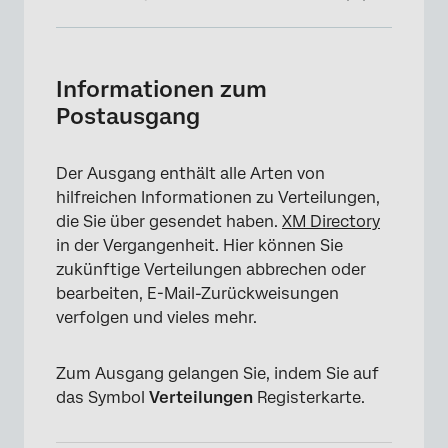
Informationen zum Postausgang
Abschnitte des Postausgangs
Informationen zum
Postausgang
Verteilungsinformation
Verteilung
Der Ausgang enthält alle Arten von
Erinnerung senden
hilfreichen Informationen zu Verteilungen,
die Sie über gesendet haben.
XM Directory
Danksagung senden
in der Vergangenheit. Hier können Sie
Verlauf herunterladen
zukünftige Verteilungen abbrechen oder
bearbeiten, E-Mail-Zurückweisungen
&Stempel abbrechen; Verteilung löschen
verfolgen und vieles mehr.
FAQs
Zum Ausgang gelangen Sie, indem Sie auf
das Symbol
Verteilungen
Registerkarte.