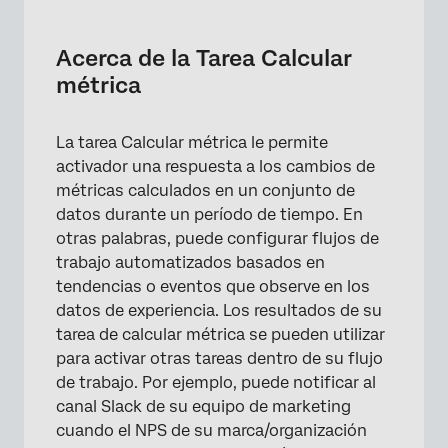
Acerca de la Tarea Calcular métrica
Configuración de una Tarea de cálculo de
Acerca de la Tarea Calcular
métricas
métrica
Agregar tareas y condiciones
La tarea Calcular métrica le permite
Cuando se completan las tareas de cálculo
activador una respuesta a los cambios de
de métricas
métricas calculados en un conjunto de
Solución de problemas de tareas de cálculo
datos durante un período de tiempo. En
de métricas
otras palabras, puede configurar flujos de
trabajo automatizados basados ​​en
Filtrado por datos del Tablero
tendencias o eventos que observe en los
datos de experiencia. Los resultados de su
tarea de calcular métrica se pueden utilizar
para activar otras tareas dentro de su flujo
de trabajo. Por ejemplo, puede notificar al
canal Slack de su equipo de marketing
cuando el NPS de su marca/organización