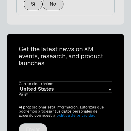
Sí
No
Get the latest news on XM
events, research, and product
launches
Correo electrónico*
País*
Privacy
Al proporcionar esta información, autorizas que
Optin
podremos procesar tus datos personales de
acuerdo con nuestra
política de privacidad
.
Enviar