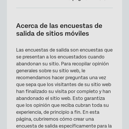
Acerca de las encuestas de salida de sitios
móviles
Acerca de las encuestas de
Descripción general de las encuestas de
salida de sitios móviles
salida de sitios móviles
Paso 1: Creación de una Encuesta de
Las encuestas de salida son encuestas que
recopilación de información de Contacto
se presentan a los encuestados cuando
abandonan su sitio. Para recopilar opinión
Paso 2: Configurar un Flujo de trabajo de
generales sobre su sitio web, le
Distribución
recomendamos hacer preguntas una vez
Paso 3: Creación de la Diseño móvil y la
que sepa que los visitantes de su sitio web
Intercept
han finalizado su visita por completo y han
abandonado el sitio web. Esto garantiza
que los opinión que reciba cubran toda su
experiencia, de principio a fin. En esta
página, cubriremos cómo crear una
encuesta de salida específicamente para la