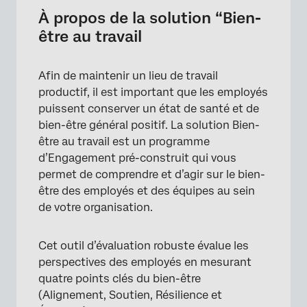
Créer une solution de bien-être au travail
À propos de la solution “Bien-
être au travail
Inclus dans chaque solution de bien-être au
travail
Afin de maintenir un lieu de travail
Ajouter des participants à votre programme
productif, il est important que les employés
Onglet Tableaux de bord
puissent conserver un état de santé et de
bien-être général positif. La solution Bien-
Onglet FLUX DE TRAVAIL
être au travail est un programme
d’Engagement pré-construit qui vous
permet de comprendre et d’agir sur le bien-
être des employés et des équipes au sein
de votre organisation.
Cet outil d’évaluation robuste évalue les
perspectives des employés en mesurant
quatre points clés du bien-être
(Alignement, Soutien, Résilience et