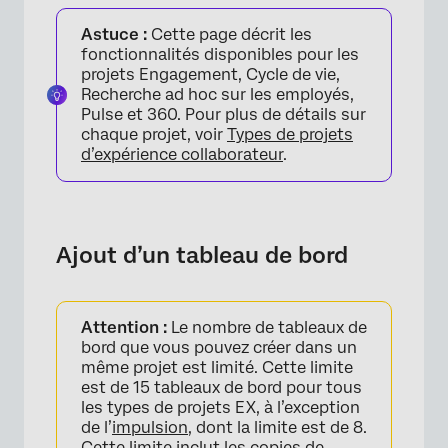
Ajout d’un tableau de bord
Astuce :
Cette page décrit les
Flux guidé pour les tableaux de bord
fonctionnalités disponibles pour les
d’engagement
projets Engagement, Cycle de vie,
Recherche ad hoc sur les employés,
Suppression d’un tableau de bord
Pulse et 360. Pour plus de détails sur
chaque projet, voir
Types de projets
Copie d’un tableau de bord
d’expérience collaborateur
.
Options supplémentaires
FAQs
Ajout d’un tableau de bord
Attention :
Le nombre de tableaux de
bord que vous pouvez créer dans un
même projet est limité. Cette limite
est de 15 tableaux de bord pour tous
les types de projets EX, à l’exception
de l’
impulsion
, dont la limite est de 8.
Cette limite inclut les copies de