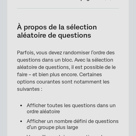
À propos de la sélection aléatoire de
questions
À propos de la sélection
Configurer la sélection aléatoire de
aléatoire de questions
questions
Options de randomisation
Parfois, vous devez randomiser l’ordre des
questions dans un bloc. Avec la sélection
Randomisation avancée
aléatoire de questions, il est possible de le
Données de randomisation
faire – et bien plus encore. Certaines
options courantes sont notamment les
Sélection aléatoire de questions dans
suivantes :
différents types de projets
FAQs
Afficher toutes les questions dans un
ordre aléatoire
Afficher un nombre défini de questions
d’un groupe plus large