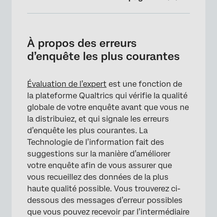
À propos des erreurs d’enquête les plus
courantes
À propos des erreurs
Logique d’affichage non valide
d’enquête les plus courantes
Texte inséré non valide
Évaluation de l’expert
est une fonction de
Notation de fin d’enquête non configurée
la plateforme Qualtrics qui vérifie la qualité
Traduction incomplète
globale de votre enquête avant que vous ne
la distribuiez, et qui signale les erreurs
Questions avec chronomètre ou
d’enquête les plus courantes. La
métadonnées isolées sur la page
Technologie de l’information fait des
suggestions sur la manière d’améliorer
votre enquête afin de vous assurer que
vous recueillez des données de la plus
haute qualité possible. Vous trouverez ci-
dessous des messages d’erreur possibles
que vous pouvez recevoir par l’intermédiaire