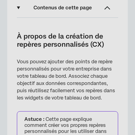
Contenus de cette page
À propos de la création de repères
personnalisés (CX)
À propos de la création de
Création manuelle de repères personnalisés
repères personnalisés (CX)
Téléchargement en masse de benchmarks
personnalisés
Vous pouvez ajouter des points de repère
personnalisés pour votre entreprise dans
Dépannage des téléchargements de tests de
votre tableau de bord. Associez chaque
performance
objectif aux données correspondantes,
Modifier et supprimer des repères
puis réutilisez facilement vos repères dans
les widgets de votre tableau de bord.
FAQs
Astuce :
Cette page explique
comment créer vos propres repères
personnalisés pour les utiliser dans