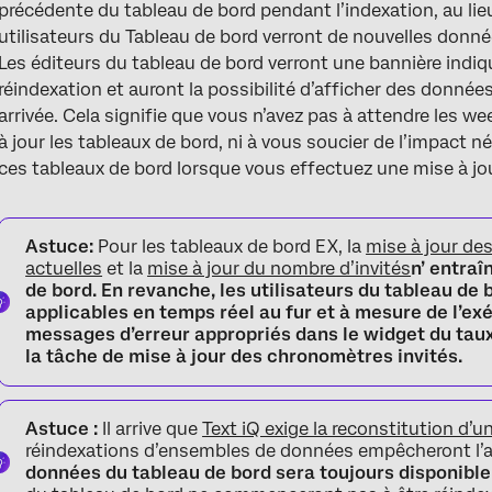
précédente du tableau de bord pendant l’indexation, au lieu
utilisateurs du Tableau de bord verront de nouvelles donné
Les éditeurs du tableau de bord verront une bannière indiq
réindexation et auront la possibilité d’afficher des données
arrivée. Cela signifie que vous n’avez pas à attendre les w
à jour les tableaux de bord, ni à vous soucier de l’impact né
ces tableaux de bord lorsque vous effectuez une mise à jou
Astuce:
Pour les tableaux de bord EX, la
mise à jour de
actuelles
et la
mise à jour du nombre d’invités
n’ entra
de bord. En revanche, les utilisateurs du tableau de
applicables en temps réel au fur et à mesure de l’ex
messages d’erreur appropriés dans le widget du tau
la tâche de mise à jour des chronomètres invités.
Astuce :
Il arrive que
Text iQ exige la reconstitution d
réindexations d’ensembles de données empêcheront l’
données du tableau de bord sera toujours disponible