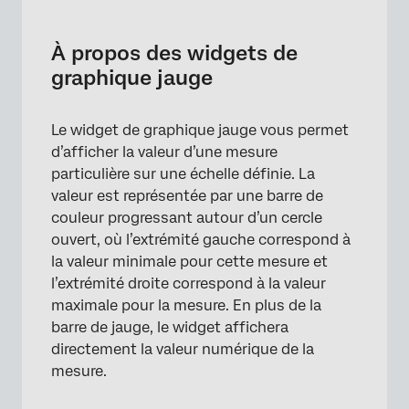
À propos des widgets de graphique jauge
Types de tableaux de bord
À propos des widgets de
graphique jauge
Compatibilité des types de champs
Configuration de base
Le widget de graphique jauge vous permet
Options d’affichage
d’afficher la valeur d’une mesure
particulière sur une échelle définie. La
Migration des anciens graphiques jauge
valeur est représentée par une barre de
jidgets
couleur progressant autour d’un cercle
FAQs
ouvert, où l’extrémité gauche correspond à
la valeur minimale pour cette mesure et
l’extrémité droite correspond à la valeur
maximale pour la mesure. En plus de la
barre de jauge, le widget affichera
directement la valeur numérique de la
mesure.