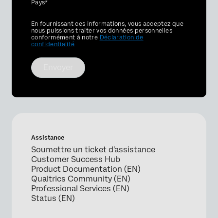
Pays*
Privacy
En fournissant ces informations, vous acceptez que
Optin
nous puissions traiter vos données personnelles
conformément à notre
Déclaration de
confidentialité
Envoyer
Assistance
Soumettre un ticket d'assistance
Customer Success Hub
Product Documentation (EN)
Qualtrics Community (EN)
Professional Services (EN)
Status (EN)