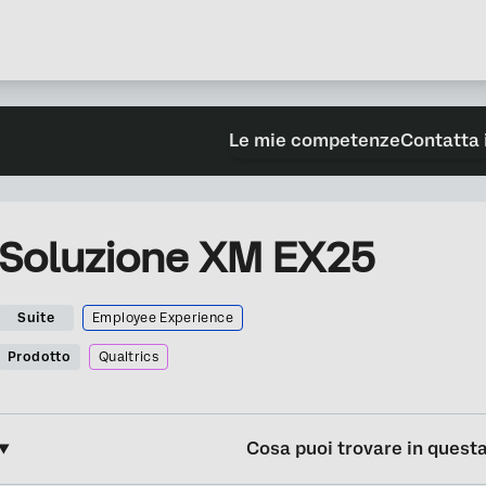
Le mie competenze
Contatta 
Soluzione XM EX25
Suite
Employee Experience
Prodotto
Qualtrics
Cosa puoi trovare in quest