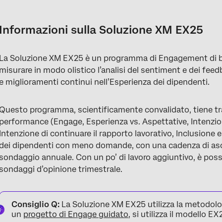
Informazioni sulla Soluzione XM EX25
Creazione di una soluzione EX25 Baseline
Informazioni sulla Soluzione XM EX25
Incluso in ogni soluzione EX25 Baseline
La Soluzione XM EX25 è un programma di Engagement di b
Domande certificate per l’Esperienza dei dipendenti
misurare in modo olistico l’analisi del sentiment e dei fee
Aggiunta di PARTECIPANTI al programma
e miglioramenti continui nell’Esperienza dei dipendenti.
Scheda Dashboard
Questo programma, scientificamente convalidato, tiene trac
Programma EX25 – Eseguire l’impulso AVANTI
performance (Engage, Esperienza vs. Aspettative, Intenzion
Intenzione di continuare il rapporto lavorativo, Inclusione
dei dipendenti con meno domande, con una cadenza di asco
sondaggio annuale. Con un po’ di lavoro aggiuntivo, è possi
sondaggi d’opinione trimestrale.
Consiglio Q:
La Soluzione XM EX25 utilizza la metodolo
un
progetto di Engage guidato
, si utilizza il modello E