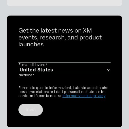
Get the latest news on XM
events, research, and product
launches
E-mail di lavoro*
Nazione*
Privacy
Fornendo queste informazioni, l'utente accetta che
Optin
possiamo elaborare i dati personali dell'utente in
conformità con la nostra
Informativa sulla privacy
Invia