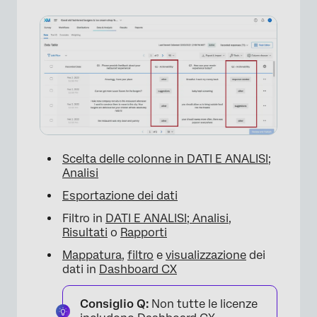
×
Scelta delle colonne in DATI E ANALISI;
Analisi
Esportazione dei dati
Filtro in
DATI E ANALISI; Analisi
,
Risultati
o
Rapporti
Mappatura
,
filtro
e
visualizzazione
dei
dati in
Dashboard CX
Consiglio Q:
Non tutte le licenze