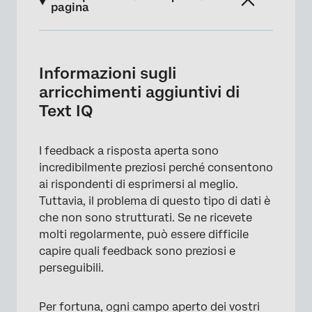
pagina
Informazioni sugli arricchimenti aggiuntivi di
Text IQ
Informazioni sugli
Attuabilità
arricchimenti aggiuntivi di
Text IQ
Impegno
Emozione e campione; Intensità emozionale
I feedback a risposta aperta sono
Aggiunta di arricchimenti
incredibilmente preziosi perché consentono
ai rispondenti di esprimersi al meglio.
Dove vedere gli arricchimenti aggiuntivi
Tuttavia, il problema di questo tipo di dati è
Campi compatibili con gli arricchimenti di
che non sono strutturati. Se ne ricevete
Text iQ
molti regolarmente, può essere difficile
capire quali feedback sono preziosi e
perseguibili.
Per fortuna, ogni campo aperto dei vostri