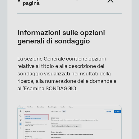
pagina
Informazioni sulle opzioni generali di
sondaggio
Informazioni sulle opzioni
Visualizza nome e descrizione del sondaggio
generali di sondaggio
Lingua base
La sezione Generale contiene opzioni
Numeri domande
relative al titolo e alla descrizione del
Revisione esperto
sondaggio visualizzati nei risultati della
ricerca, alla numerazione delle domande e
Nuova esperienza di partecipazione a un
all’Esamina SONDAGGIO.
sondaggio
Opzioni di sondaggio in diversi tipi di
progetti
FAQs