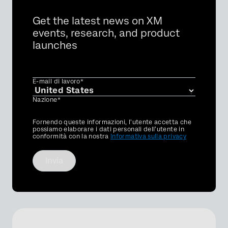
Get the latest news on XM
events, research, and product
launches
E-mail di lavoro*
Nazione*
Privacy
Fornendo queste informazioni, l'utente accetta che
Optin
possiamo elaborare i dati personali dell'utente in
conformità con la nostra
Informativa sulla privacy
Invia