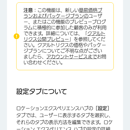
設定タブについて
注意：
この機能は、新しい
簡易価格プ
ロケーションエクスペリエンスハブの名称変更
ランおよびパッケージプランの
ユーザ
ー、またはこの機能のプレビュープログ
サポート連絡先の追加
ラムに積極的に参加した顧客のみが利用
できます。詳細については、「
クアルト
ホームページ
リクス公開プレビュー
」を参照してくだ
さい。クアルトリクスの価格やパッケー
インサイトをチェックする
ジプランについてご不明な点がござい
ましたら、
アカウントサービスまで
お問
フィードバックを見る
い合わせください。
推奨アクション
チケットを管理
アクションプラン策定
設定タブについて
アンケートの招待
ロケーションエクスペリエンスハブの
［設定］
タブでは、ユーザーに表示するタブを選択し、
それらのタブの表示方法を編集できます。ロケ
ーション エクスペリエンス ハブの設定の詳細