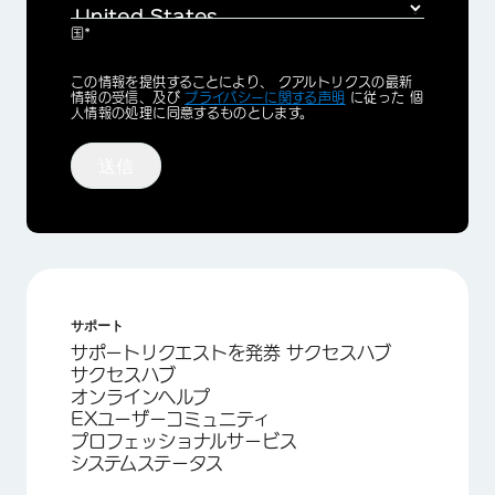
国*
×
Privacy
この情報を提供することにより、 クアルトリクスの最新
Optin
情報の受信、及び
プライバシーに関する声明
に従った 個
人情報の処理に同意するものとします。
送信
サポート
サポートリクエストを発券 サクセスハブ
サクセスハブ
オンラインヘルプ
EXユーザーコミュニティ
プロフェッショナルサービス
システムステータス