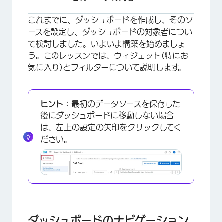
これまでに、ダッシュボードを作成し、そのソ
ダッシュボードのナビゲーションと編集の基本
ースを設定し、ダッシュボードの対象者につい
一般的なウィジェット設定
て検討しました。いよいよ構築を始めましょ
う。このレッスンでは、ウィジェット(特にお
NPSの経時的変化
気に入り)とフィルターについて説明します。
自由回答フィードバック
CES (顧客努力指標) の平均の推移
ヒント：
最初のデータソースを保存した
CSATとベンチマークの比較を表示する
後にダッシュボードに移動しない場合
は、左上の設定の矢印をクリックしてく
チーム、部門、その他の指標の内訳
ださい。
NPSの内訳
Audienceの絞り込み
FAQs
ダッシュボードのナビゲーション