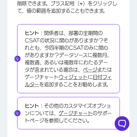
削除できます。プラス記号（
+
）をクリックし
×
て、値の範囲を追加することもできます。
ヒント：
関係者は、部署の全期間の
CSATの状況に関心がありますか？そ
れとも、今四半期のCSATのみに関心
がありますか？データソースに複数月、
複数週、あるいは複数年にわたるデー
×
タが含まれている場合は、
ページ
または
ゲージチャート
ウィジェット
に
日付フィ
ルター
を追加することをお勧めします。
ヒント：
その他のカスタマイズオプショ
ンについては、
ゲージチャート
のサポー
トページを参照してください。