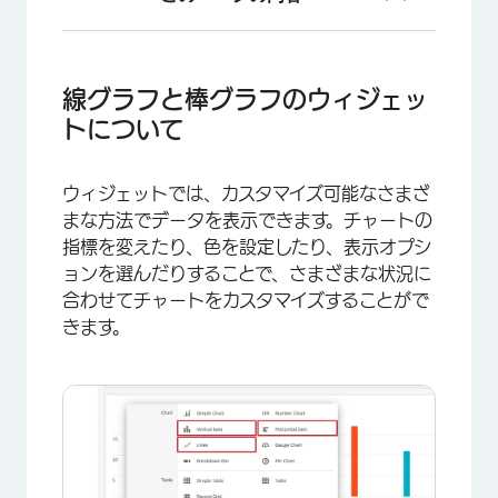
線グラフと棒グラフのウィジェットについて
ダッシュボードの種類
線グラフと棒グラフのウィジェッ
トについて
フィールドタイプの互換性
ラインまたはバー・ウィジェットの設定
ウィジェットでは、カスタマイズ可能なさまざ
ウィジェットのカスタマイズ
まな方法でデータを表示できます。チャートの
指標を変えたり、色を設定したり、表示オプシ
オプションを表示
ョンを選んだりすることで、さまざまな状況に
データを日付ごとに分ける
合わせてチャートをカスタマイズすることがで
きます。
歴史的比較
FAQs