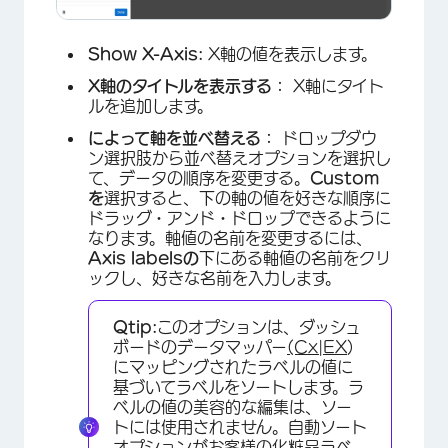
Show X-Axis:
X軸の値を表示します。
×
X軸のタイトルを表示する：
X軸にタイト
ルを追加します。
によって軸を並べ替える：
ドロップダウ
ン選択肢から並べ替えオプションを選択し
て、データの順序を変更する。
Custom
を
選択すると、下の軸の値を好きな順序に
ドラッグ・アンド・ドロップできるように
なります。軸値の名前を変更するには、
Axis labelsの
下にある軸値の名前をクリ
ックし、好きな名前を入力します。
Qtip:
このオプションは、ダッシュ
ボードのデータマッパー
(Cx
|
EX
)
にマッピングされたラベルの値に
基づいてラベルをソートします。ラ
ベルの値の美容的な編集は、ソー
トには使用されません。自動ソート
オプションがお客様の化粧品ラベ