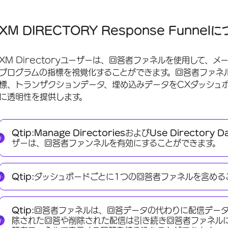
XM DIRECTORY Response Funnelについて
ユーザーの回答者ファンネルを有効にする
XM DIRECTORY Response Funnel
ファネルデータのマッピング
XM Directoryユーザーは、回答者ファネルを使用して、
回答率と完全な回答率
プログラムの指標を視覚化することができます。回答者ファネルは、
カスタムメトリクスの例
標、トランザクションデータ、埋め込みデータをCXダッシュ
に透明性を提供します。
過去データの読み込み
デフォルトフィールド
Qtip:
Manage Directories
および
Use Directory D
追加フィールドの有効化
ザーは、回答者ファンネルを有効にすることができます。
回答者ファネルテンプレートの使用
Qtip:
ダッシュボードごとに1つの回答者ファネルを含める
トラブルシューティング
Qtip:
回答者ファネルは、回答データの代わりに配信データ
除された回答や削除された配信は引き続き回答者ファネル