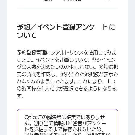
予約／イベント登録アンケートについて
質問を設定する
予約／イベント登録アンケートに
ついて
メール確認
繰り返しの回答を禁止する
予約登録管理にクアルトリクスを使用してみま
予約の選択を変更する
しょう。イベントを計画していて、各タイミン
グの人数を決めたいのかもしれない。多肢選択
式の質問を作成し、選択された選択肢が表示さ
れなくなるようにできます。これにより、1つ
の時間枠を1人だけが選択できるようになりま
す。
Qtip:
この解決策は確実ではありませ
ん。割り当て情報は回答者がアンケー
トを送信するまで保存されないため、