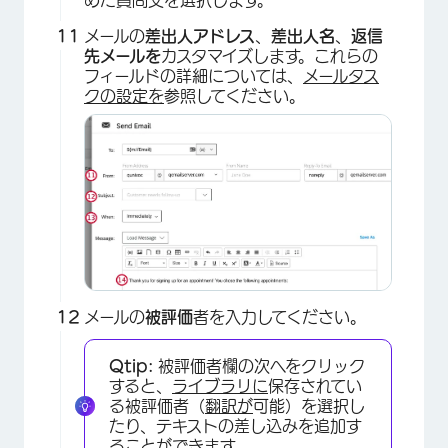
めた質問文を選択します。
メールの
差出人アドレス
、
差出人名
、
返信
先メールを
カスタマイズします。これらの
フィールドの詳細については、
メールタス
クの設定を
参照してください。
×
メールの
被評価
者を入力してください。
Qtip:
被評価者欄の次へをクリック
すると、
ライブラリに
保存されてい
る被評価者（
翻訳が
可能）を選択し
たり、テキストの差し込みを追加す
ることができます。