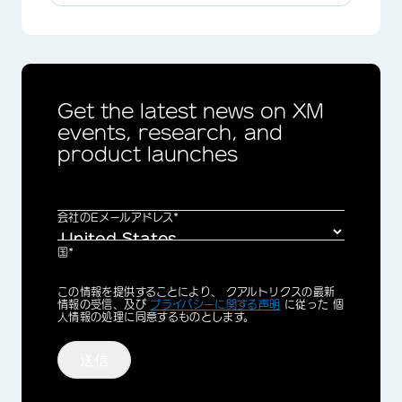
Get the latest news on XM
events, research, and
product launches
会社のEメールアドレス*
国*
Privacy
この情報を提供することにより、 クアルトリクスの最新
Optin
情報の受信、及び
プライバシーに関する声明
に従った 個
人情報の処理に同意するものとします。
送信