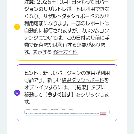
注意
: 2026年10月1日をもって
旧バー
カスタマイゼーションオプション
ジョンのリザルトレポート
は利用できな
くなり、
リザルトダッシュボード
のみが
互換性
利用可能になります。一部のレポートは
FAQs
自動的に移行されますが、カスタムコン
テンツについては、この日付より前に手
動で保存または移行する必要がありま
す。表示する
移行ガイド
。
ヒント：
新しいバージョンの結果が利用
可能です。新しい
結果ダッシュボード
を
オプトインするには、
［結果］
タブに
移動して
［今すぐ試す］
をクリックしま
す。