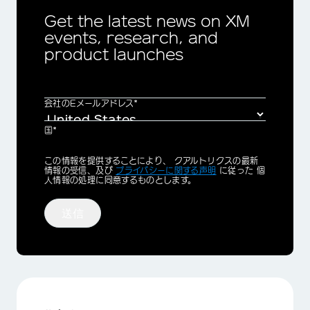
Get the latest news on XM
events, research, and
product launches
会社のEメールアドレス*
国*
Privacy
この情報を提供することにより、 クアルトリクスの最新
Optin
情報の受信、及び
プライバシーに関する声明
に従った 個
人情報の処理に同意するものとします。
送信