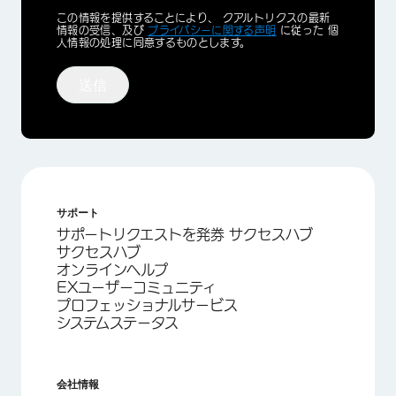
Privacy
この情報を提供することにより、 クアルトリクスの最新
Optin
情報の受信、及び
プライバシーに関する声明
に従った 個
人情報の処理に同意するものとします。
送信
サポート
サポートリクエストを発券 サクセスハブ
サクセスハブ
オンラインヘルプ
EXユーザーコミュニティ
プロフェッショナルサービス
システムステータス
会社情報