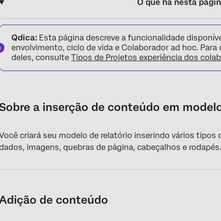
O que há nesta pági
Sobre a inserção de conteúdo em modelos de relatório
Qdica:
Esta página descreve a funcionalidade disponíve
Adição de conteúdo
envolvimento, ciclo de vida e Colaborador ad hoc. Para
deles, consulte
Tipos de Projetos experiência dos cola
Visualizações
Texto
Imagem
Sobre a inserção de conteúdo em modelos
Espaço em branco
Você criará seu modelo de relatório inserindo vários tipo
Divisor
dados, imagens, quebras de página, cabeçalhos e rodapés
Quebra de página & Exclusão de páginas
Cabeçalho e rodapé da página
Adição de conteúdo