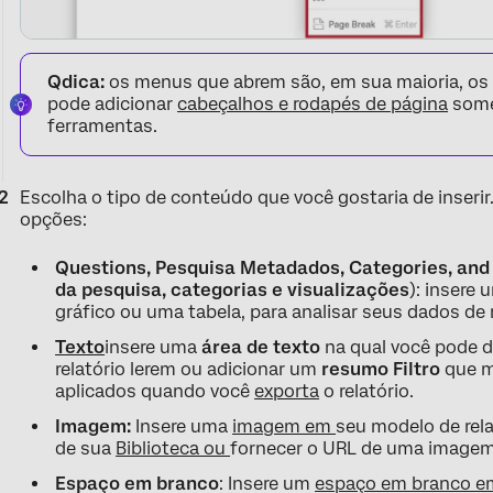
Qdica:
os menus que abrem são, em sua maioria, os 
pode adicionar
cabeçalhos e rodapés de página
some
ferramentas.
Escolha o tipo de conteúdo que você gostaria de inserir
opções:
Questions, Pesquisa Metadados, Categories, and
da pesquisa, categorias e visualizações
): insere
gráfico ou uma tabela, para analisar seus dados de 
Texto
insere uma
área de texto
na qual você pode di
relatório lerem ou adicionar um
resumo Filtro
que m
aplicados quando você
exporta
o relatório.
Imagem:
Insere uma
imagem em
seu modelo de rel
de sua
Biblioteca ou
fornecer o URL de uma imagem
Espaço em branco
: Insere um
espaço em branco 