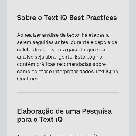
Sobre o Text iQ Best Practices
Elaboração de uma Pesquisa para o Text iQ
Sobre o Text iQ Best Practices
Criação de tópicos de texto
Ao realizar análise de texto, há etapas a
Obtendo insights dos dados Text iQ
serem seguidas antes, durante e depois da
coleta de dados para garantir que sua
análise seja abrangente. Esta página
contém práticas recomendadas sobre
como coletar e interpretar dados Text iQ no
Qualtrics.
Elaboração de uma Pesquisa
para o Text iQ