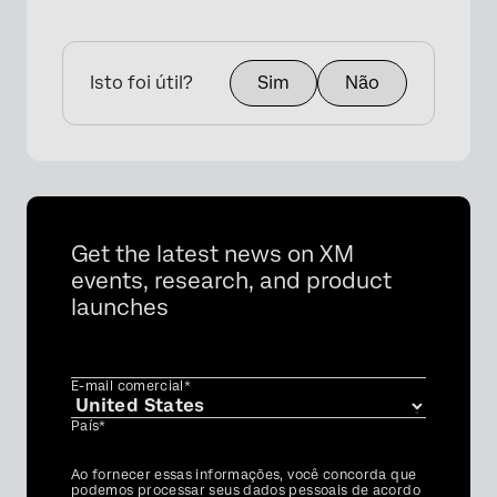
Isto foi útil?
Sim
Não
Get the latest news on XM
events, research, and product
launches
E-mail comercial*
País*
Privacy
Ao fornecer essas informações, você concorda que
Optin
podemos processar seus dados pessoais de acordo