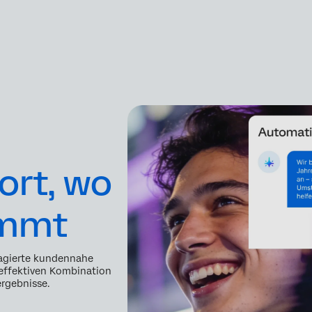
rt, wo
ommt
agierte kundennahe
 effektiven Kombination
rgebnisse.