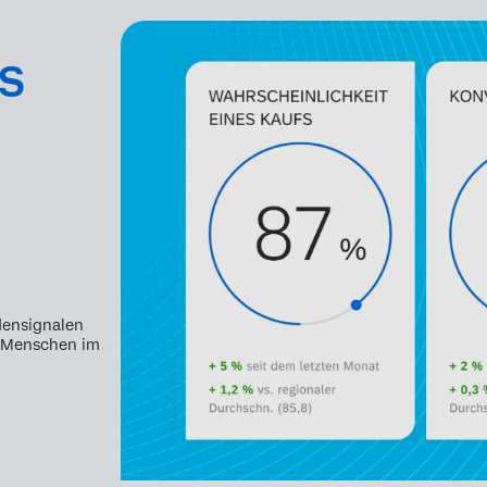
s
densignalen
ie Menschen im