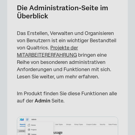
Admin-Bericht
Die Administration-Seite im
Überblick
Projekte
Rechnungsstellung für 360
Das Erstellen, Verwalten und Organisieren
Benutzer
von Benutzern ist ein wichtiger Bestandteil
von Qualtrics.
Projekte der
Berechtigungen Employee Experience
MITARBEITERERFAHRUNG
bringen eine
Benutzertypen
Reihe von besonderen administrativen
Anforderungen und Funktionen mit sich.
Gruppen
Lesen Sie weiter, um mehr erfahren.
Gruppentypen
Im Produkt finden Sie diese Funktionen alle
Upgrade-Codes
auf der
Admin
Seite.
Datenschutz
Organisationseinstellungen
Abteilungen