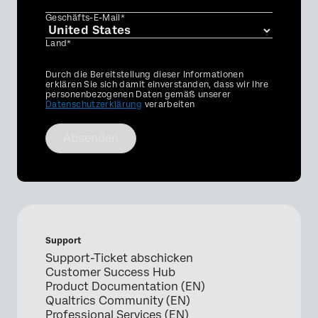
Geschäfts-E-Mail*
Land*
Privacy
Durch die Bereitstellung dieser Informationen
Optin
erklären Sie sich damit einverstanden, dass wir Ihre
personenbezogenen Daten gemäß unserer
Datenschutzerklärung
verarbeiten
Absenden
Support
Support-Ticket abschicken
Customer Success Hub
Product Documentation (EN)
Qualtrics Community (EN)
Professional Services (EN)