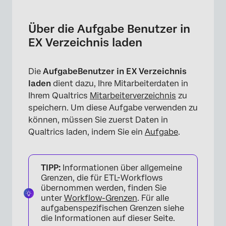
Über die Aufgabe Benutzer in EX Verzeichnis
laden
Über die Aufgabe Benutzer in
Einrichten einer Aufgabe “Benutzer in das
EX Verzeichnis laden
EX-Verzeichnis laden
FAQs
Die
Aufgabe
Benutzer in EX Verzeichnis
laden
dient dazu, Ihre Mitarbeiterdaten in
Ihrem Qualtrics
Mitarbeiterverzeichnis
zu
speichern. Um diese Aufgabe verwenden zu
können, müssen Sie zuerst Daten in
Qualtrics laden, indem Sie ein
Aufgabe
.
TIPP:
Informationen über allgemeine
Grenzen, die für ETL-Workflows
übernommen werden, finden Sie
unter
Workflow-Grenzen
. Für alle
aufgabenspezifischen Grenzen siehe
die Informationen auf dieser Seite.