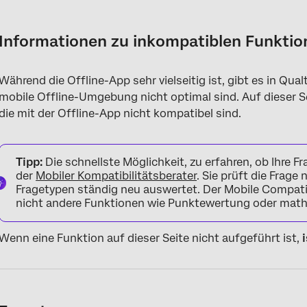
Informationen zu inkompatiblen Funktionen der Offline-App
Fragetypen
Informationen zu inkompatiblen Funktio
Umfrageoptionen
Während die Offline-App sehr vielseitig ist, gibt es in Qual
Umfrage
mobile Offline-Umgebung nicht optimal sind. Auf dieser S
Logiktypen
die mit der Offline-App nicht kompatibel sind.
Design
Tipp:
Die schnellste Möglichkeit, zu erfahren, ob Ihre F
Umfragewerkzeuge
der
Mobiler Kompatibilitätsberater
. Sie prüft die Frage
Vordefinierte eingebettete Daten
Fragetypen ständig neu auswertet. Der Mobile Compatibi
nicht andere Funktionen wie Punktewertung oder mat
Typen von dynamischem Text
Wenn eine Funktion auf dieser Seite nicht aufgeführt ist,
Projekttypen
Kontakte
Einzigartige Funktionen