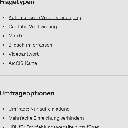
Fragetypen
FAQs
Automatische Vervollständigung
Captcha-Verifizierung
Matrix
Bildschirm erfassen
Videoantwort
ArcGIS-Karte
Umfrageoptionen
Umfrage: Nur auf einladung
Mehrfache Einreichung verhindern
URL für Empfehlungswebsite hinzufügen