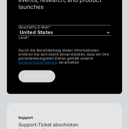
events, research, and product
launches
Geschäfts-E-Mail*
Land*
Privacy
Durch die Bereitstellung dieser Informationen
Optin
erklären Sie sich damit einverstanden, dass wir Ihre
personenbezogenen Daten gemäß unserer
Datenschutzerklärung
verarbeiten
Absenden
Support
Support-Ticket abschicken