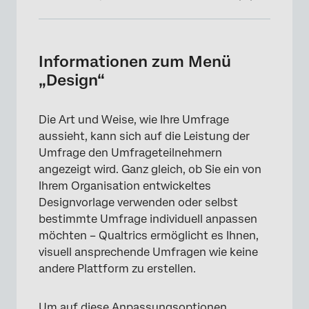
Informationen zum Menü „Design“
Anpassen des Erscheinungsbilds eines
Informationen zum Menü
Projekts
„Design“
Anpassen des Erscheinungsbilds in
verschiedenen Projekte
Die Art und Weise, wie Ihre Umfrage
aussieht, kann sich auf die Leistung der
FAQs
Umfrage den Umfrageteilnehmern
angezeigt wird. Ganz gleich, ob Sie ein von
Ihrem Organisation entwickeltes
Designvorlage verwenden oder selbst
bestimmte Umfrage individuell anpassen
möchten – Qualtrics ermöglicht es Ihnen,
visuell ansprechende Umfragen wie keine
andere Plattform zu erstellen.
Um auf diese Anpassungsoptionen