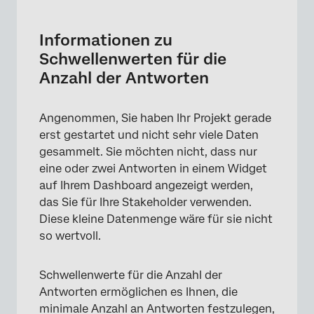
Informationen zu Schwellenwerten für die
Anzahl der Antworten
Informationen zu
Typen kompatibler Dashboards
Schwellenwerten für die
Anzahl der Antworten
Schwellenwerte zu Seiten hinzufügen
Hinzufügen von Schwellenwerten zu
Angenommen, Sie haben Ihr Projekt gerade
Widgets
erst gestartet und nicht sehr viele Daten
Widget
gesammelt. Sie möchten nicht, dass nur
eine oder zwei Antworten in einem Widget
auf Ihrem Dashboard angezeigt werden,
das Sie für Ihre Stakeholder verwenden.
Diese kleine Datenmenge wäre für sie nicht
so wertvoll.
Schwellenwerte für die Anzahl der
Antworten ermöglichen es Ihnen, die
minimale Anzahl an Antworten festzulegen,