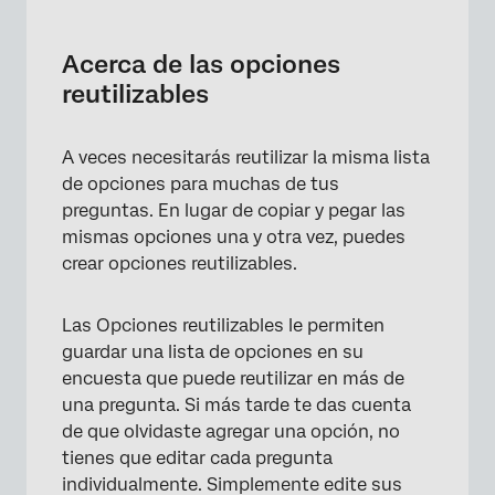
Acerca de las opciones reutilizables
Compatibilidad de tipos de proyectos
Acerca de las opciones
reutilizables
Creación manual de opciones reutilizables
Importación de opciones reutilizables
A veces necesitarás reutilizar la misma lista
Formato de opciones reutilizables
de opciones para muchas de tus
preguntas. En lugar de copiar y pegar las
Ocultar opciones
mismas opciones una y otra vez, puedes
Recodificar valores y denominar variables
crear opciones reutilizables.
Cómo agregar opciones reutilizables a una
Las Opciones reutilizables le permiten
pregunta
guardar una lista de opciones en su
Filtrado de opciones reutilizables
encuesta que puede reutilizar en más de
una pregunta. Si más tarde te das cuenta
Compatibilidad de tipos de preguntas
de que olvidaste agregar una opción, no
Preguntas frequentes
tienes que editar cada pregunta
individualmente. Simplemente edite sus