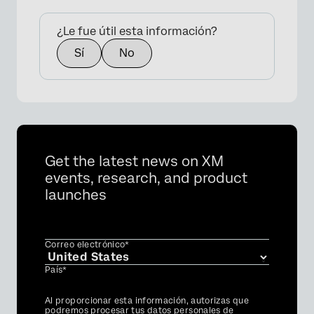
¿Le fue útil esta información?
Sí
No
Get the latest news on XM
events, research, and product
launches
Correo electrónico*
País*
Privacy
Al proporcionar esta información, autorizas que
Optin
podremos procesar tus datos personales de