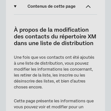
Contenus de cette page
À propos de la modification des contacts du
répertoire XM dans une liste de distribution
À propos de la modification
Menu Informations de contact
des contacts du répertoire XM
dans une liste de distribution
Ajout de contacts à une Liste de distribution
Suppression de contacts d’une liste de
Une fois que vos contacts ont été ajoutés
distribution
à une liste de distribution, vous pouvez
Inscrire des contacts sur la Liste de
modifier les informations les concernant,
distribution
les retirer de la liste, les inscrire ou les
désinscrire des listes, et bien d’autres
Exportation de contacts sélectionnés
choses encore.
Actions du répertoire
Importation de mises à jour dans les
Cette page présente les informations que
contacts
vous pouvez voir et modifier pour un