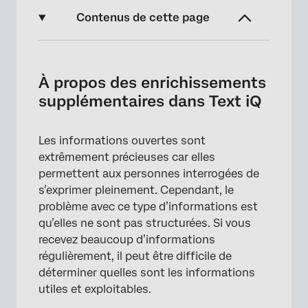
Contenus de cette page
À propos des enrichissements
supplémentaires dans Text iQ
À propos des enrichissements
Caractère exploitable
supplémentaires dans Text iQ
Effort
Les informations ouvertes sont
Emotion &amp ; Intensité émotionnelle
extrêmement précieuses car elles
Ajout d’enrichissements
permettent aux personnes interrogées de
s’exprimer pleinement. Cependant, le
Où trouver des enrichissements
problème avec ce type d’informations est
supplémentaires
qu’elles ne sont pas structurées. Si vous
Champs compatibles avec les
recevez beaucoup d’informations
enrichissements de Text iQ
régulièrement, il peut être difficile de
déterminer quelles sont les informations
utiles et exploitables.