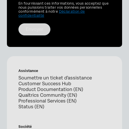
Privacy
En fournissant ces informations, vous acceptez que
Optin
nous puissions traiter vos données personnelles
conformément à notre
Déclaration de
confidentialité
Envoyer
Assistance
Soumettre un ticket d'assistance
Customer Success Hub
Product Documentation (EN)
Qualtrics Community (EN)
Professional Services (EN)
Status (EN)
Société