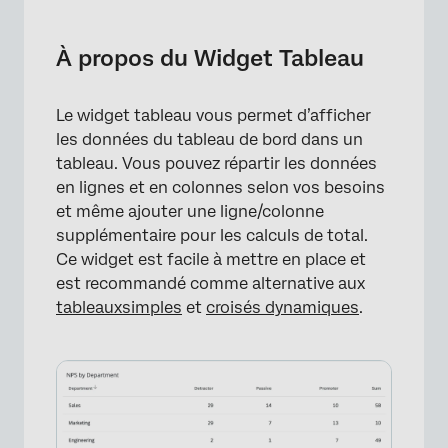
À propos du Widget Tableau
Types de tableaux de bord
À propos du Widget Tableau
Compatibilité des types de champs
Le widget tableau vous permet d’afficher
Configuration de base
les données du tableau de bord dans un
Personnalisation d’un widget
tableau. Vous pouvez répartir les données
en lignes et en colonnes selon vos besoins
Options d’affichage
et même ajouter une ligne/colonne
supplémentaire pour les calculs de total.
Formatage conditionnel
Ce widget est facile à mettre en place et
Exportation des tableaux de données
est recommandé comme alternative aux
tableaux
simples
et
croisés dynamiques
.
FAQs