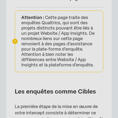
Les enquêtes comme Cibles
Attention :
Cette page traite des
Élaborer le contenu de votre enquête
enquêtes Qualtrics, qui sont des
projets distincts pouvant être liés à
Options de l’enquête
un projet Website / App Insights. De
nombreux liens sur cette page
Vérifier votre fonctionnalité
renvoient à des pages d’assistance
pour la plate-forme d’enquête.
FAQs
Attention à bien noter les
différences entre Website / App
Insights et la plateforme d’enquête.
Les enquêtes comme Cibles
La première étape de la mise en œuvre de
votre intercept consiste à déterminer ce