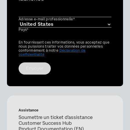
Adresse e-mail professionnelle*
Pays*
Privacy
En fournissant ces informations, vous acceptez que
Optin
nous puissions traiter vos données personnelles
conformément à notre
Déclaration de
confidentialité
Envoyer
Assistance
Soumettre un ticket d'assistance
Customer Success Hub
Product Documentation (EN)