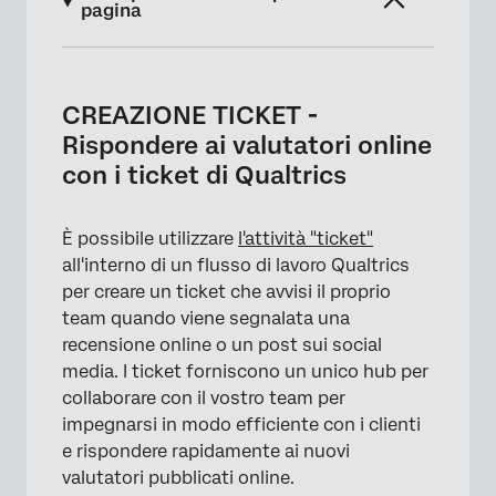
pagina
CREAZIONE TICKET - Rispondere ai valutatori
online con i ticket di Qualtrics
CREAZIONE TICKET -
Creazione di un TICKET per la reputazione
Rispondere ai valutatori online
online
con i ticket di Qualtrics
Visualizzazione dei valutatori online in
Creazione ticket
È possibile utilizzare
l'attività "ticket"
all'interno di un flusso di lavoro Qualtrics
Modelli di messaggio
per creare un ticket che avvisi il proprio
Utilizzo dell'intelligenza artificiale per
team quando viene segnalata una
generare risposte ai valutatori
recensione online o un post sui social
media. I ticket forniscono un unico hub per
collaborare con il vostro team per
impegnarsi in modo efficiente con i clienti
e rispondere rapidamente ai nuovi
valutatori pubblicati online.