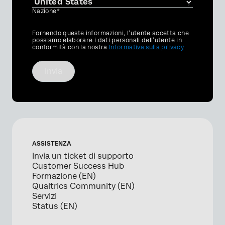
Nazione*
Privacy
Fornendo queste informazioni, l'utente accetta che
Optin
possiamo elaborare i dati personali dell'utente in
conformità con la nostra
Informativa sulla privacy
Invia
ASSISTENZA
Invia un ticket di supporto
Customer Success Hub
Formazione (EN)
Qualtrics Community (EN)
Servizi
Status (EN)